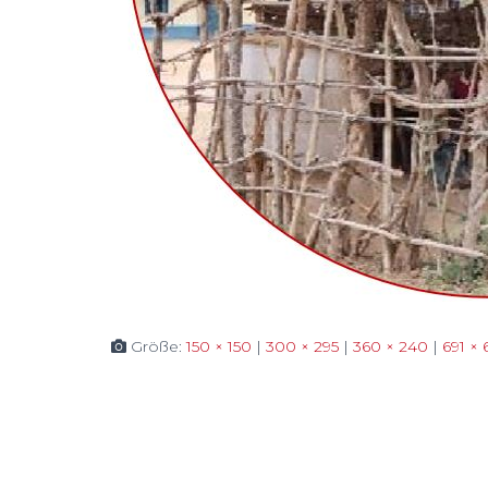
Größe:
150 × 150
|
300 × 295
|
360 × 240
|
691 × 