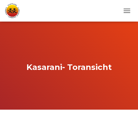
N
A
V
I
G
A
T
I
O
Kasarani- Toransicht
N
U
M
S
C
H
A
L
T
E
N