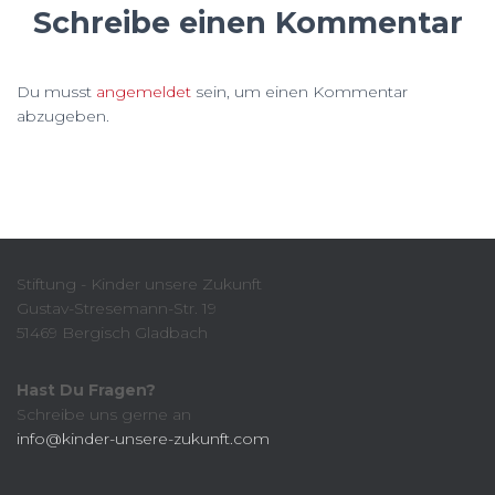
Schreibe einen Kommentar
Du musst
angemeldet
sein, um einen Kommentar
abzugeben.
Stiftung - Kinder unsere Zukunft
Gustav-Stresemann-Str. 19
51469 Bergisch Gladbach
Hast Du Fragen?
Schreibe uns gerne an
info@kinder-unsere-zukunft.com