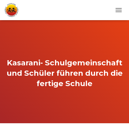
N
A
V
I
G
A
T
I
O
Kasarani- Schulgemeinschaft
N
U
und Schüler führen durch die
M
S
fertige Schule
C
H
A
L
T
E
N