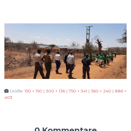
Größe:
150 × 150
|
300 × 136
|
750 × 341
|
360 × 240
|
886 ×
403
0 Kommentare