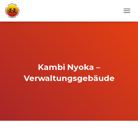
N
A
V
I
G
A
T
I
O
Kambi Nyoka –
N
U
Verwaltungsgebäude
M
S
C
H
A
L
T
E
N