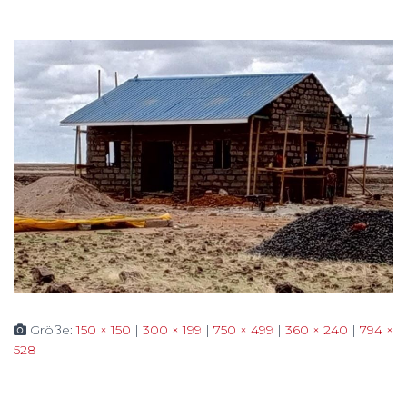
Größe:
150 × 150
|
300 × 199
|
750 × 499
|
360 × 240
|
794 ×
528