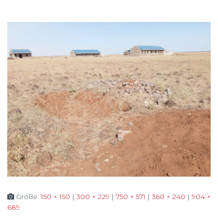
Größe:
150 × 150
|
300 × 229
|
750 × 571
|
360 × 240
|
904 ×
689