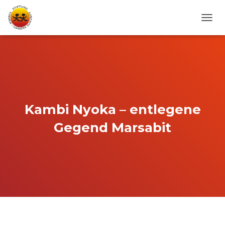
N
A
V
I
G
A
T
I
O
Kambi Nyoka – entlegene
N
U
Gegend Marsabit
M
S
C
H
A
L
T
E
N