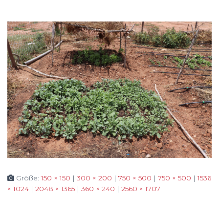
Größe:
150 × 150
|
300 × 200
|
750 × 500
|
750 × 500
|
1536
× 1024
|
2048 × 1365
|
360 × 240
|
2560 × 1707