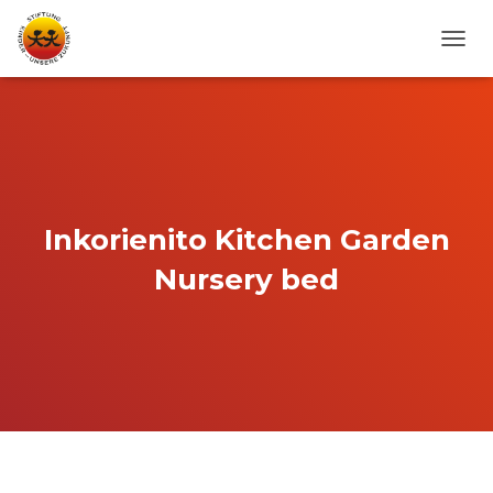
N
A
V
I
G
A
T
I
O
Inkorienito Kitchen Garden
N
U
Nursery bed
M
S
C
H
A
L
T
E
N