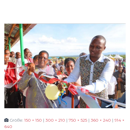
Größe:
150 × 150
|
300 × 210
|
750 × 525
|
360 × 240
|
914 ×
640