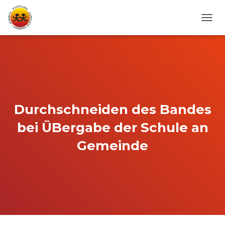
N
A
V
I
G
A
T
I
O
Durchschneiden des Bandes
N
U
bei ÜBergabe der Schule an
M
S
Gemeinde
C
H
A
L
T
E
N