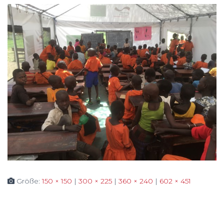
Größe:
150 × 150
|
300 × 225
|
360 × 240
|
602 × 451