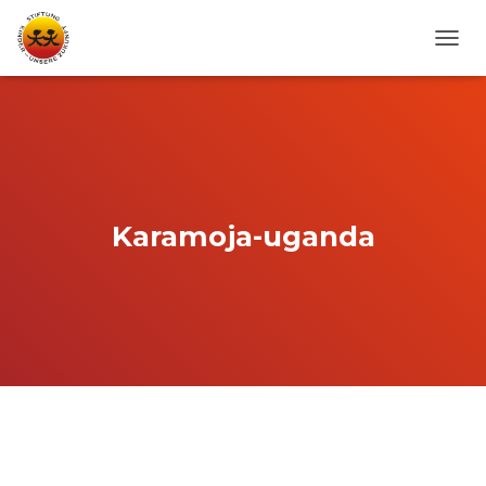
N
A
V
I
G
A
T
I
O
Karamoja-uganda
N
U
M
S
C
H
A
L
T
E
N