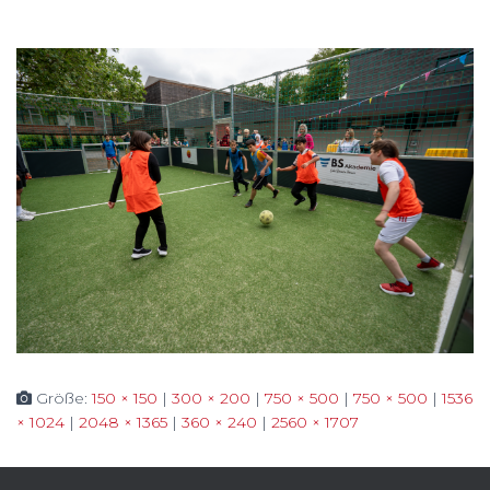
Größe:
150 × 150
|
300 × 200
|
750 × 500
|
750 × 500
|
1536
× 1024
|
2048 × 1365
|
360 × 240
|
2560 × 1707