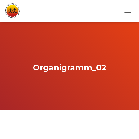
N
A
V
I
G
A
T
I
O
Organigramm_02
N
U
M
S
C
H
A
L
T
E
N