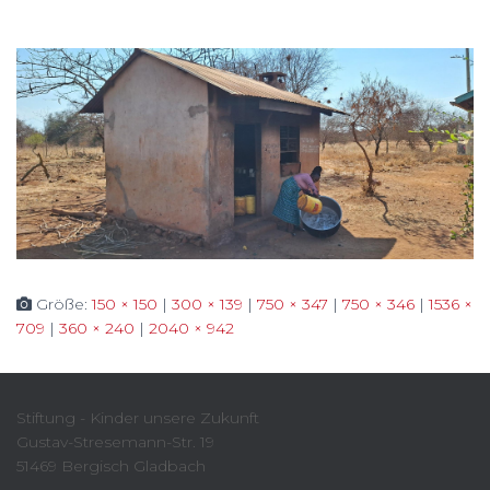
Größe:
150 × 150
|
300 × 139
|
750 × 347
|
750 × 346
|
1536 ×
709
|
360 × 240
|
2040 × 942
Stiftung - Kinder unsere Zukunft
Gustav-Stresemann-Str. 19
51469 Bergisch Gladbach