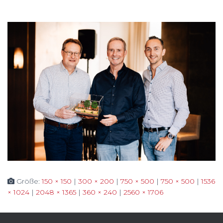
Größe:
150 × 150
|
300 × 200
|
750 × 500
|
750 × 500
|
1536
× 1024
|
2048 × 1365
|
360 × 240
|
2560 × 1706