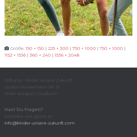
Größe:
150 × 150
|
225 × 300
|
750 × 1000
|
750 × 1000
|
1152 × 1536
|
360 × 240
|
1536 × 2048
Stiftung - Kinder unsere Zukunft
Gustav-Stresemann-Str. 19
51469 Bergisch Gladbach
Hast Du Fragen?
Schreibe uns gerne an
info@kinder-unsere-zukunft.com