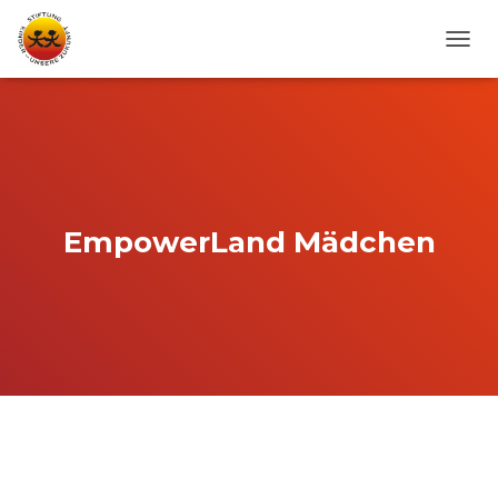
N
A
V
I
G
A
T
I
O
EmpowerLand Mädchen
N
U
M
S
C
H
A
L
T
E
N